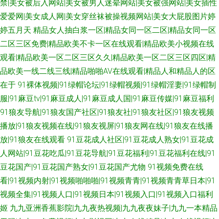
禁|美女被后入网站|美女被男人迷晕网站|美女被强网站|美女插性
爱爱网|美女成人网|美女穿丝袜被操视频网站|美女大屁股图片婷
婷五月天
精品女人抽白浆一区|精品女同一区二区|精品女同一区
二区三区免费|精品欧美不卡一区在线观看|精品欧美小视频在线
观看|精品欧美一区二区三区久久|精品欧美一区二区三区四区|精
品欧美一线二线三线|精品啪啪AV在线观看|精品人和精品人的区
在于
91裸体视频|91绿帽论坛|91绿帽视频|91绿帽淫妻|91绿帽制
服|91麻豆tv|91麻豆成人|91麻豆成人国|91麻豆传媒|91麻豆福利
91狼友导航|91狼友国产社区|91狼友社|91狼友社区|91狼友视频
播放|91狼友视频在线|91狼友视屏|91狼友网在线|91狼友在线播
放|91狼友在线观看
91豆花成人社区|91豆花成人熟女|91豆花成
人网站|91豆花吃瓜|91豆花导航|91豆花福利|91豆花福利在线|91
豆花国产|91豆花国产熟女|91豆花国产尤物
91视频免费在线
看|91视频内射|91视频啪啪啪|91视频青青|91视频青青草日本|91
视频全集|91视频人口|91视频日本|91视频入口|91视频入口福利
姬
九九亚洲香蕉影院|九九夜热视频|九九夜夜妹子|九九一本精品