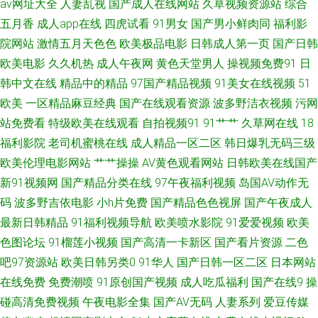
av网址大全
人妻乱视
国产成人在线网站
久草视频资源站
综合
人人视频 一本道欧美日A∨ 欧美色网 国产区夜夜 91社区视频 欧美日韩久久
五月香
成人app在线
四虎试看
91男女
国产男小鲜肉同
福利影
院网站
激情五月天色色
欧美极品电影
日韩成人第一页
国产日韩
视频 玖玖资源中文字 福利一区二区导航在线 91性爱电影 伊人干大香蕉 老司
欧美电影
久久机热
成人午夜网
黄色天堂男人
操视频免费91
日
韩中文在线
精品中的精品
97国产精品视频
91美女在线视频
51
机福利欧美 91香蕉在线伊人 91极品自拍色色网 性欧美第三页 久久国产人妻
欧美
一区精品麻豆经典
国产在线观看资源
波多野洁衣视频
污网
区 91足恋网 综合成人社区 欧美专区第六页 丰满熟女一区二区三 91麻豆久久
站免费看
特级欧美在线观看
自拍视频91
91艹艹
久草网在线
18
福利影院
老司机蜜桃在线
成人精品一区二区
韩日爆乳无码三级
夜色18禁色色 欧美黄色成人日韩 福利影院导航 91黑絲美女被草 少妇人妻久
欧美伦理电影网站
艹艹操操
AV黄色观看网站
日韩欧美在线国产
新91视频网
国产精品分类在线
97午夜福利视频
岛国AV动作无
久 精品福利在线 91爰爱欧美 一区二区成人日本 日韩艹艹 另类四区 蜜臀av
码
波多野吉依电影
小h片免费
国产精品色色视屏
国产午夜成人
最新日韩精品
91福利视频导航
欧美喷水影院
91爱爱视频
欧美
福利在线 久久嫩草精品性视频 超碰亚洲导航 91经典免费视频 婷婷丁香花一
色图论坛
91榴莲小视频
国产高清一卡新区
国产看片资源
二色
吧97资源站
欧美日韩另类0
91华人
国产日韩一区二区
日本网站
区 玖玖大香蕉老司机 俺去拉综合网址 91色入 91香蕉视频 中文网91 91黄色
在线免费
免费潮喷
91原创国产视频
成人吃瓜福利
国产在线9
操
电影 91麻豆蜜桃人妻 操欧洲的 91福利诱惑 91看片婬黄大片在看 午夜视频
碰高清免费视频
午夜电影全集
国产AV无码
人妻系列
爱豆传媒