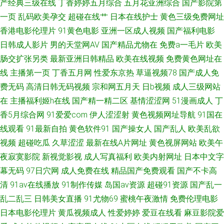
产经典三级在线
丁香婷婷五月综合
五月花亚洲综合
国产影院第
频在线 91在线导航 69日韩成人看片 国产91在线资源 99成人五码人妻 欧美
一页
乱码欧美孕交
超碰在线艹
日本在线护士
黄色三级免费网址
香港电影伦理片
91黄色电影
亚洲一区成人视频
国产福利电影
在线成人网 久热精品婷婷 国产免费一线在线观看 老湿AV 精品一期二期在线
日韩成人影片
男的天堂网AV
国产精品尤物在
免费a一毛片
欧美
肠交扩张另类
最新亚洲日韩精品
欧美在线视频
免费黄色网址在
久草免费资源站 久久伊人艹 日韩国产成人在线 91资源超碰大香蕉 av在线黑
线
主播第一页
丁香五月网
性爱东京热
草逼视频78
国产成人免
费无码
高清日韩无码视频
宗和网五月天
日b视频
成人三级网站
料网站 91熟女做爱视频在线 国产精品韩 91巨炮免费观看视频 91黄小视频
在
主播福利姬h在线
国产精一精二区
基情涩涩网
51漫画成人
丁
91超超碰 影音先锋伦理资源AV 先锋影音91欧美 黑丝高跟av在线 在线不卡a
香5月综合网
91爱爱com
伊人涩涩射
黄色视频网址导航
91国在
线观看
91最新自拍
黄色软件91
国产操女人
国产乱人
欧美乱欲
99yiAV 91视频在线播放网站高清 91操操 东方在线之成人Av 爱豆影院官网
视频
超碰吃瓜
久草涩涩
最新在线A片网址
黄色视屏网站
欧美午
夜寂寞影院
新视觉影视
成人写真福利
欧美内射网址
日本中文字
先锋a片 婷婷丁香一区二区亚洲 少妇福利导航 人妻在线官网 亚洲久热成人色
幕无码
97日穴网
成人免费在线
精品国产免费观看
国产不卡高
清
91av在线播放
91制作传媒
岛国av资源
超碰91资源
国产乱一
网 微拍福利导航 五月花激情
乱二乱三
日韩美女直播
91尤物69
蜜桃午夜激情
免费伦理电影
日本电影伦理片
黄瓜视频成人
性爱婷婷
爱豆在线看
麻豆影院爱