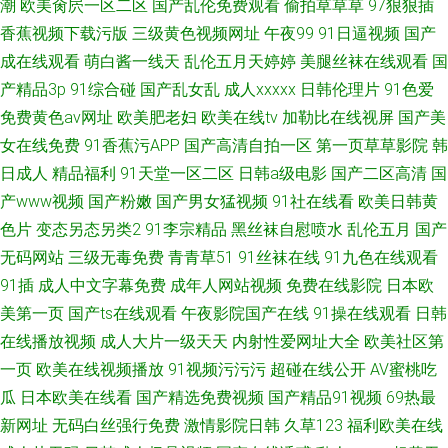
潮
欧美肏屄一区二区
国产乱伦免费观看
偷拍草草草
97狠狠插
香蕉视频下载污版
三级黄色视频网址
午夜99
91日逼视频
国产
成在线观看
萌白酱一线天
乱伦五月天婷婷
美腿丝袜在线观看
国
产精品3p
91综合碰
国产乱女乱
成人xxxxx
日韩伦理片
91色爱
免费黄色av网址
欧美肥老妇
欧美在线tv
加勒比在线视屏
国产美
女在线免费
91香蕉污APP
国产高清自拍一区
第一页草草影院
韩
日成人
精品福利
91天堂一区二区
日韩a级电影
国产二区高清
国
产www视频
国产粉嫩
国产男女猛视频
91社在线看
欧美日韩黄
色片
变态另态另类2
91李宗精品
黑丝袜自慰喷水
乱伦五月
国产
无码网站
三级无毒免费
青青草51
91丝袜在线
91九色在线观看
91插
成人中文字幕免费
成年人网站视频
免费在线影院
日本欧
美第一页
国产ts在线观看
午夜影院国产在线
91操在线观看
日韩
在线播放视频
成人大片一级天天
内射性爱网址大全
欧美社区第
一页
欧美在线视频播放
91视频污污污
超碰在线公开
AV蜜桃吃
瓜
日本欧美在线看
国产精选免费视频
国产精品91视频
69热最
新网址
无码白丝强行免费
激情影院日韩
久草123
福利欧美在线