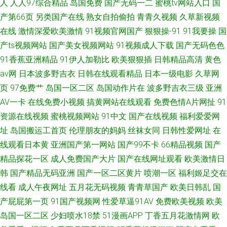
人
人人97综合精品
岛国免费
国产无码一二
蜜桃tv网站入口
国
产第66页
另类国产在线
熟女自拍偷拍
青青久视频
久草新视频
在线
激情深爱欧美激情
91视频官网国产
狠狠操-91
91我要操
国
产ts视频网站
国产美女视频网站
91视频成人下载
国产无码色色
91香蕉亚洲精品
91伊人加勒比
欧美狠狠插
日韩精品高清
黄色
av网
日本波多野吉衣
日韩在线观看精品
日本一级电影
久草网
页
97免费艹
岛国一区二区
岛国动作片在
波多野吉衣三级
亚洲
AV一卡
在线免费小视频
搞黄网站在线观看
免费色情A片网扯
91
资源在线视频
蜜桃视频网站
91中文
国产在线视频
福利爱爱网
址
岛国搬运工首页
伦理朋友的妈妈
丝袜女同
日韩性爱网址
在
线观看日本黄
亚洲国产第一网站
国产99不卡
66精品视频
国产
精品探花一区
成人免费国产大片
国产在线网址观看
欧美激情日
韩
国产精品无码亚洲
国产一区二区黄片
喷潮一区
福利姬足交在
线看
成人午夜网址
五月花无码视频
青青草国产
欧美日韩乱
国
产屁屁第一页
91国产视频网
性爱草逼91AV
免费欧美视频
欧美
岛国一区二区
少妇喷水18禁
51漫画APP
丁香五月花激情网
欧