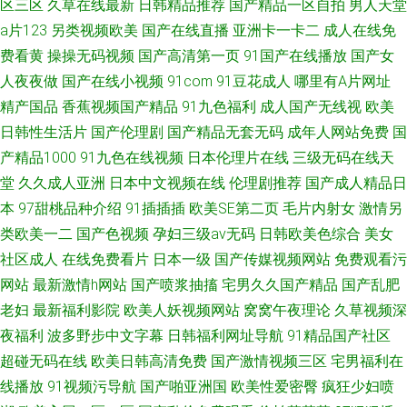
区三区
久草在线最新
日韩精品推荐
国产精品一区自拍
男人天堂
a片123
另类视频欧美
国产在线直播
亚洲卡一卡二
成人在线免
费看黄
操操无码视频
国产高清第一页
91国产在线播放
国产女
人夜夜做
国产在线小视频
91com
91豆花成人
哪里有A片网址
精产国品
香蕉视频国产精品
91九色福利
成人国产无线视
欧美
日韩性生活片
国产伦理剧
国产精品无套无码
成年人网站免费
国
产精品1000
91九色在线视频
日本伦理片在线
三级无码在线天
堂
久久成人亚洲
日本中文视频在线
伦理剧推荐
国产成人精品日
本
97甜桃品种介绍
91插插插
欧美SE第二页
毛片内射女
激情另
类欧美一二
国产色视频
孕妇三级av无码
日韩欧美色综合
美女
社区成人
在线免费看片
日本一级
国产传媒视频网站
免费观看污
网站
最新激情h网站
国产喷浆抽搐
宅男久久国产精品
国产乱肥
老妇
最新福利影院
欧美人妖视频网站
窝窝午夜理论
久草视频深
夜福利
波多野步中文字幕
日韩福利网址导航
91精品国产社区
超碰无码在线
欧美日韩高清免费
国产激情视频三区
宅男福利在
线播放
91视频污导航
国产啪亚洲国
欧美性爱密臀
疯狂少妇喷