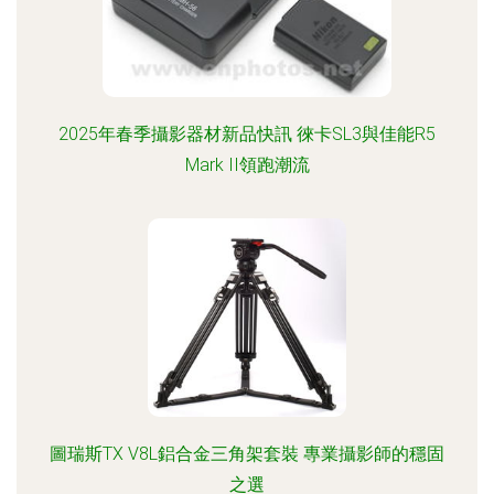
2025年春季攝影器材新品快訊 徠卡SL3與佳能R5
Mark II領跑潮流
圖瑞斯TX V8L鋁合金三角架套裝 專業攝影師的穩固
之選