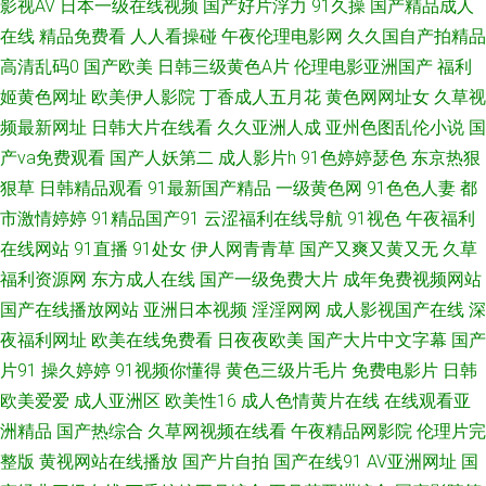
影视AV
日本一级在线视频
国产好片浮力
91久操
国产精品成人
做爱 91pron资源 伊人影院婷婷久久 日韩精品黄色网址 精品福利一区二区 成
在线
精品免费看
人人看操碰
午夜伦理电影网
久久国自产拍精品
高清乱码0
国产欧美
日韩三级黄色A片
伦理电影亚洲国产
福利
人av影院影视城 91探花免费看 91操操网站 深爱激情网开心五月天 av成人导
姬黄色网址
欧美伊人影院
丁香成人五月花
黄色网网址女
久草视
频最新网址
日韩大片在线看
久久亚洲人成
亚州色图乱伦小说
国
航版 人人射亚洲 日韩免费 久久伊人AV色天堂 69日韩成人看片 国产偷自拍
产va免费观看
国产人妖第二
成人影片h
91色婷婷瑟色
东京热狠
狠草
日韩精品观看
91最新国产精品
一级黄色网
91色色人妻
都
99在线 白虎白丝逼 91秦先生在线在线 91豆花在线啪啪视频 尤物视频91黄
市激情婷婷
91精品国产91
云涩福利在线导航
91视色
午夜福利
片黑料 丝袜美女足交视频 欧美性生活 激情91在线 啊v网址 91色综合 av高潮
在线网站
91直播
91处女
伊人网青青草
国产又爽又黄又无
久草
福利资源网
东方成人在线
国产一级免费大片
成年免费视频网站
亚洲 青青肏屄 日韩精品卡一卡二 免费逼爱爱 狠狠干日 超碰91色导航 91性
国产在线播放网站
亚洲日本视频
淫淫网网
成人影视国产在线
深
夜福利网址
欧美在线免费看
日夜夜欧美
国产大片中文字幕
国产
爱欧美第一页 91大神文轩 亚洲黄色网址 日韩无码导航 欧美成人性色影院 九
片91
操久婷婷
91视频你懂得
黄色三级片毛片
免费电影片
日韩
欧美爱爱
成人亚洲区
欧美性16
成人色情黄片在线
在线观看亚
一茄子网站在线下载 精品按摩 成人性生活免费视频 97视频在线观看岛国 91
洲精品
国产热综合
久草网视频在线看
午夜精品网影院
伦理片完
人妖 91h片 性爱小视频 日韩成人黄噢美成人黄 另类专区综合欧美 91巨炮视
整版
黄视网站在线播放
国产片自拍
国产在线91
AV亚洲网址
国