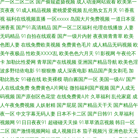
产一区二区二区
国产偷窥盗摄视频
成人动漫网站观看
欧美第一
日本a区 草草地址一二三 在线视频第6页 蜜桃视频网站 91原创大神在线观看
页夜夜
91成人精品视频
蜜桃爱爱视频
乱伦熟女五月天
91香蕉
视
福利在线视频直播
一区xxxxx
岛国大片免费视频
一道日本亚
91ncom指南 老司机精品网 97福利资源站 91麻豆之闺蜜双飞 影音先锋国产
洲香蕉
国产91高清精品
国产一区二区福利
伦理在线播放
人妻
传媒 九一色交 91网站在线观看视频 色情在线观看 国产青青香蕉在线91 91
无码精品
91自拍在线观看
国产一级片内射
夜夜骑青青草
欧美
色图人妻
在线免费欧美视频
免费黄色毛片
成人精品无码视频
欧
精品国产91久久 日韩青青草 超碰97人人操人人摸 91P社区入口 麻豆久久一
美午夜极品
性欧美ⅩⅩⅩⅩ乱
欧美色色六月天
91影视网
午夜伦不
卡
加勒比性爱网
青草国产在线视频
亚洲国产精品导航
欧美色淫
二三区 波多野结依 69成人超碰 美女91小视频 91原创国产精品 夜夜撸亚洲
波多野结依电影
91狠狠撸
成人深夜电影
精品国产美女剃毛
加
勒比熟女
91碰在线
欧美裸模
萌白酱国产一区
美国一级AV
国产
東熱 狼友91视频 99性视频精品6 亚洲黄色小说网站 伦理片日本 99视频在线
人在线成免费
免费黄色A片网址
微拍福利国产视频
国产人成无
码视频
国产原创区色花堂
在线免费黄A片
久草福利
乱伦家庭
成
观看97 影音先锋中文字幕亚洲 欧美成人久久之 wwwAV先锋影音 一区av大秀
人午夜免费视频
人妖射精
国产屁屁
国产精品天干天
国产精品午
影院 欧美成人网在线 ts另类国产福利视频 影视先锋高加勒比av 久久精品干
夜一区
中文字幕无码人妻
日本不卡二区
国产日韩91
久草福利
视频网
91日日夜夜91
超碰碰天天操
91草草酒店视频
韩日一区
91在线精品视频 先锋av国产 韩国伦理妈妈的朋友 91色情软件下载 欧美色女
二区
国产激情视频网站
成人视频日本
茄子视频污
亚洲色欲天天