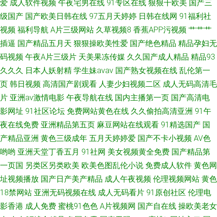
爱
成人软件视频
午夜宅男在线
91专区在线
狠狠干欧美
国产三
级国产
国产欧美日韩在线
97五月天婷婷
日韩在线网
91福利社
视频
福利导航
A片三级网站
久草视频8
香蕉APP污视频
艹艹艹
插逼
国产精品五月天
狠狠操欧美性爱
国产绝色精品
精品孕妇无
码视频
午夜A片三级片
天美果冻传媒
久久国产成人精品
精品93
久久久
日本人妖射精
学生妹avav
国产熟女视频在线
乱伦第一
页
韩日视频
高清国产剧观看
人妻少妇视频二区
成人无码高清毛
片
亚洲av激情电影
午夜导航在线
国内主播第一页
国产高清电
影网址
91社区论坛
免费网站黄色在线
久久偷拍高清亚洲
91午
夜在线免费
亚洲精品第五页
麻豆网站在线观看
91精选国产
国
产精品亚洲
黄色三级成年
五月天婷婷爱
国产不卡小视频
AV色
哟哟
亚洲天堂丁香五月
91社网
美女视频黄全免费
国产精品第
一页国
另类区另类欧美
欧美色图乱伦小说
免费成人软件
黄色网
址视频播放
国产日产美产精品
成人午夜视频
伦理视频网站
黄色
18禁网站
亚洲无码视频在线
成人无码看片
91原创社区
伦理电
影香港
成人免费
蜜桃91色色
A片视频网
国产自在线
操欧美老女