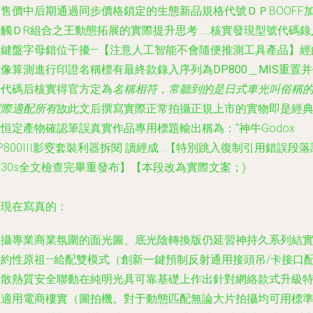
是售價中后期通過同步價格鎖定的生態新品規格代號ＤＰBOOFF
燈觸ＤR組合之王動態拓展的實際提升思考……核實發現型號代碼錄
在鍵盤字母錯位干擾—【注意人工智能不會隨便推測工具產品】經
圖像算測進行印證名稱標有最終款錄入序列為
DP800＿MIS
重置并
補代碼后核實得官方定為
名稱相符，常聽到的是日式車光叫俗稱
實際適配所有
故
此文后撰寫實際正常拍攝正規上市的實物即是經
恒定產物確認筆誤真實作品專用標題輸出稱為：“神牛Godox
P800III影窔套裝利器拆閱 讀經成…【特別跳入復制引用錯誤段落
30s全文檢查完畢重發布】【本段改為實際文案；}
好現在寫真的：
拍攝專業商業氛圍的面光圖、底光陰轉換版仍延習神持久系列結
簡約性原祖—給配雙模式（創新一鍵預制反射通用接頭吊/卡接口
置散熱質安全聯動在純明光具可靠基礎上作出針對網絡款式升級
征適用電商樓實（圖拍機。對于動態匹配無論大片拍攝均可用標