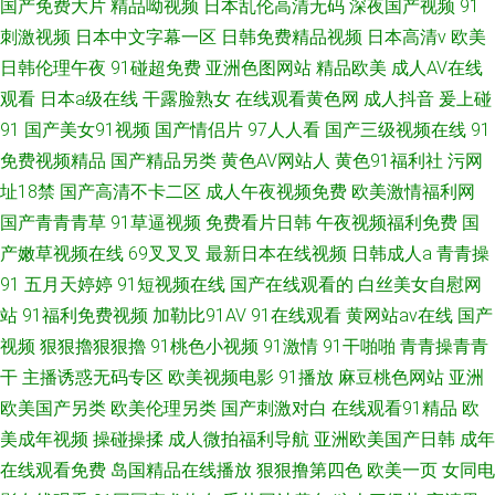
国产免费大片
精品呦视频
日本乱伦高清无码
深夜国产视频
91
刺激视频
日本中文字幕一区
日韩免费精品视频
日本高清v
欧美
日韩伦理午夜
91碰超免费
亚洲色图网站
精品欧美
成人AV在线
观看
日本a级在线
干露脸熟女
在线观看黄色网
成人抖音
爰上碰
91
国产美女91视频
国产情侣片
97人人看
国产三级视频在线
91
免费视频精品
国产精品另类
黄色AV网站人
黄色91福利社
污网
址18禁
国产高清不卡二区
成人午夜视频免费
欧美激情福利网
国产青青青草
91草逼视频
免费看片日韩
午夜视频福利免费
国
产嫩草视频在线
69叉叉叉
最新日本在线视频
日韩成人a
青青操
91
五月天婷婷
91短视频在线
国产在线观看的
白丝美女自慰网
站
91福利免费视频
加勒比91AV
91在线观看
黄网站av在线
国产
视频
狠狠擼狠狠擼
91桃色小视频
91激情
91干啪啪
青青操青青
干
主播诱惑无码专区
欧美视频电影
91播放
麻豆桃色网站
亚洲
欧美国产另类
欧美伦理另类
国产刺激对白
在线观看91精品
欧
美成年视频
操碰操揉
成人微拍福利导航
亚洲欧美国产日韩
成年
在线观看免费
岛国精品在线播放
狠狠撸第四色
欧美一页
女同电