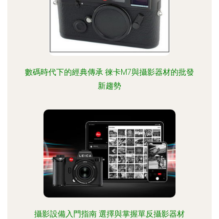
數碼時代下的經典傳承 徠卡M7與攝影器材的批發
新趨勢
攝影設備入門指南 選擇與掌握單反攝影器材