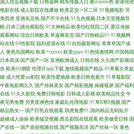
成人丝瓜视频下载
日韩逼网
精东传媒入口
黄wwww色
香港伦理
人导航 久久国产天堂 人人操人人乐 久操视频在线 人妖射精江编 AV日韩另类
电影在线
成人影院在线播放
欧美足交一区二区
91视频电影
另
类四虎
亚洲东京热
国产不卡在线
91九色视频
日本天堂视频导
成人午夜国产精品免费 91豆花视频永久 精品人人操人人摸 日本高清 福利姬
航
日本三级光棍影院
91大神精品
欧美怡红院院二区
爱豆传媒
观看网站
综合日韩欧美
草逼网首页
国产日韩精品91
91视频网
91 91福利主播 人人操很很干 国产ts 91免费小视频 色色热94 国产精品a久久
站在线
69性影院
福利资源在线
91自拍最新网址
青青草国产成
91剧场 日韩牛B叉电影 激情寂寞影院 91私拍视频 午夜福利A片 极品美女射
人
黄色岛国网站
欧美一xxxxx
欧美gayv
91色情激情网
中国韩国
日本高清
国产国产一区
亚洲欧洲成人
日韩在线
久久国产影视综
91社精品 午夜相爱福利 九一色人 91四虎影院视频在线播放 www青草视频
合
欧美69潮喷
伦理片app下载
激情视频国产精品
91草莓久草超
碰
成人性爱aa影院
欧美性爱插插
欧美日韩色黄片
91草莓影院
com 国产人人艹 国产情侣肏屄视频 91视频总站 91超碰人人操 免费三级
午夜电影网久久
国产丝袜美女
国产精彩视频
操碰视屏
国产福利
在线
91久久影院
免费日韩电影
日韩成人影视
欧美精品性交
午
wwwcom 亚洲日韩综合另类 欧美激情日韩无码 超碰人人男 国产乱子伦 欧美
夜宅男免费
另类亚洲色情
家庭乱伦理电影
91草B草B视频
国产
日韩精品专区 俺也去激情网 wwwsysmecn 日韩成人黄色网址 亚洲欧洲毛片
精品熟女一
国产巨乳在线观看
四虎免费91
国内精品无码短片
超碰成人操操
欧美猛交视频
西瓜影院在线观看
欧美做受日韩
国
久久高潮 麻豆操操操 AV天堂香蕉AV 91色 久久五月性爱网 东京热Av导航 91
产在线一
国产原创视频在线
国产视频高清
国产丝袜一区
黄色