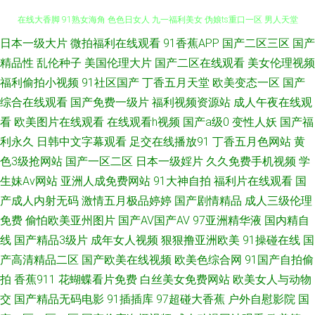
日本一级大片
微拍福利在线观看
91香蕉APP
国产二区三区
国产
五月社区色 尤物视频入口在线 91草碰 欧美性爱一区 97自拍97在线视频 91
精品性
乱伦种子
美国伦理大片
国产二区在线观看
美女伦理视频
在线大香脚 91熟女海角 色色日女人 九一福利美女 伪娘ts重口一区 男人天堂
福利偷拍小视频
91社区国产
丁香五月天堂
欧美变态一区
国产
综合在线观看
国产免费一级片
福利视频资源站
成人午夜在线观
色男人A片 国产福利在线播放 伊人久久五月 尤物成人在线 成人综合婷婷国
看
欧美图片在线观看
在线观看h视频
国产a级0
变性人妖
国产福
利永久
日韩中文字幕观看
足交在线播放91
丁香五月色网站
黄
产精品 91制片厂毛片大全集 91视频福利 日本久久视 久久国产福利 日韩黄址
色3级抢网站
国产一区二区
日本一级婬片
久久免费手机视频
学
生妹Av网站
亚洲人成免费网站
91大神自拍
福利片在线观看
国
91视频综合大全 日韩成人网址 日韩国产在线精品 色久悠悠亚洲 91尤物 91
产成人内射无码
激情五月极品婷婷
国产剧情精品
成人三级伦理
免费
偷怕欧美亚州图片
国产AV国产AV
97亚洲精华液
国内精自
一区二区视频 视频网址入口 国产精品自拍区 91九色双飞 97久久国产福利导
线
国产精品3级片
成年女人视频
狠狠撸亚洲欧美
91操碰在线
国
航 91福利导航青青草 东方av一直在线 AV不卡网站网址 婷婷五月影院 欧美性
产高清精品二区
国产欧美在线视频
欧美色综合网
91国产自拍偷
拍
香蕉911
花蝴蝶看片免费
白丝美女免费网站
欧美女人与动物
爱91网 91色色乳 91色鸡免费游戏入口 色中色网站 91污一区二区 91传媒体
交
国产精品无码电影
91插插库
97超碰大香蕉
户外自慰影院
国