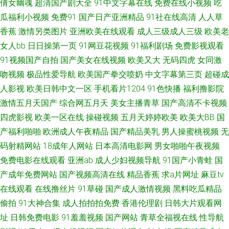
倩女幽魂
超清国产剧大全
91中文字幕在线
免费在线小视频
吃
三区 玖玖资源站在线 91看双飞片 亚洲福利电影 人人爱性交 国产色久悠悠 A
瓜福利小视频
免费91
国产日产亚洲精品
91社在线高清
人人草
香蕉
激情另类图片
亚洲欧美在线观看
成人三级成人三级
欧美老
片无码一区日韩 91海角刮伦 手机日韩精品一 久久日韩 麻豆国产作爱91 青草
女人bb
日日操第一页
91网豆花视频
91福利剧场
免费影视观看
91视频国产自拍
国产美女在线视频
欧美又大
无码四虎
女同激
大香蕉91视频 韩国性爱 波多野结衣先锋影音 av怡红院 成人午夜h在线一区
吻视频
极品性爱导航
欧美国产拳交喷奶
中文字幕第三页
超碰成
亚洲区少妇婷婷 九1看片 青青草原在线 91she人妻 91九九主播 国产aa网站
人影视
欧美日韩中文一区
手机看片1204
91色快播
福利撸影院
激情五月天国产
综合网五月天
美女主播青草
国产高清不卡视频
91诱惑免费在线观看 91初夜 涩涩资源网 美日韩三极 国产传媒福利专区 91
四虎影视
欧美一区在线
操碰视频
五月天婷婷欧美
欧美大BB
国
产福利啪啪
欧洲成人午夜精品
国产精品美乳
男人操蜜桃视频
无
网站国产 中文字幕37页 熟女国产一区 日韩精品国产乱码久 玖玖资源综合楼
码射精网站
18成年人网站
日本高清电影网
男女啪啪午夜视频
免费电影在线观看
亚洲ab
成人少妇视频导航
91国产小青蛙
国
岛国av影音资源 91色狼网 一本道大香蕉伊人5 午夜天堂精品久久 欧美ay性
产成年免费网站
国产视频高清在线
精品香蕉
求a片网址
麻豆tv
在线观看
在线撸丝片
91草碰
国产成人激情视频
黑料吃瓜精品
爱 国产激情do www豆花AV 91妻激情 伊人日韩无码 青青草网av黄色在线 激
偷拍
91大神合集
成人拍拍拍免费
香港伦理剧
日韩大片观看网
情自拍第三区 不卡av影院在线观看 91美女足交麻豆 亚洲天堂视频网站 少妇
址
日韩免费电影
91羞羞视频
国产网站
青草全福视在线
性导航