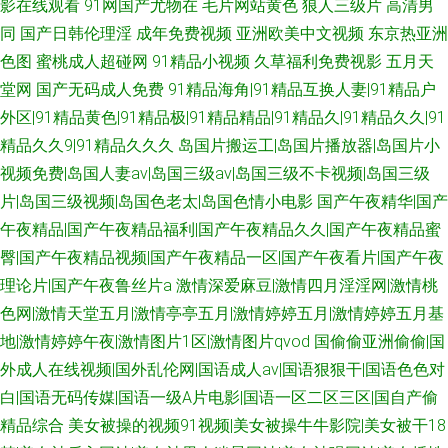
影在线观看
91网国产尤物在
毛片网站黄色
狼人三级片
高清男
同
国产日韩伦理淫
成年免费视频
亚洲欧美中文视频
东京热亚洲
色图
蜜桃成人超碰网
91精品小视频
久草福利免费视影
五月天
堂网
国产无码成人免费
91精品海角|91精品互换人妻|91精品户
外区|91精品黄色|91精品极|91精品精品|91精品久|91精品久久|91
精品久久9|91精品久久久
岛国片搬运工|岛国片播放器|岛国片小
视频免费|岛国人妻av|岛国三级av|岛国三级不卡视频|岛国三级
片|岛国三级视频|岛国色老太|岛国色情小电影
国产午夜精华|国产
午夜精品|国产午夜精品福利|国产午夜精品久久|国产午夜精品蜜
臀|国产午夜精品视频|国产午夜精品一区|国产午夜看片|国产午夜
理论片|国产午夜鲁丝片a
激情深爱麻豆|激情四月淫淫网|激情桃
色网|激情天堂五月|激情亭亭五月|激情婷婷五月|激情婷婷五月基
地|激情婷婷午夜|激情图片1区|激情图片qvod
国偷偷亚洲偷偷|国
外成人在线视频|国外乱伦网|国语成人av|国语狠狠干|国语色色对
白|国语无码传媒|国语一级A片电影|国语一区二区三区|国自产偷
精品综合
美女被操的视频91视频|美女被操牛牛影院|美女被干18