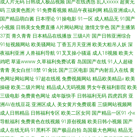
成人片无码
日韩成人极品视频
国产在线诱惑
乱人xxxxx
超黄无
码
三级黄色图片
91免费看视频
精品午夜福利网
精品亚洲成a人
国产精品萌白酱
日本理论
91操电影
91一区
成人精品无
91国产
小视频
日韩美女免费直播
A片网站网址
激情文学色
国产主播第
37页
青久青青
日本精品在线播放
三级A片
国产日韩亚洲综合
91短视频网站
欧美骚网站
丁香五月天亚洲
欧美大粗吊人妖
深
夜福利亚洲
人兽福利导航
91叉叉操小骚逼
成人18视频
欧美大
鸡吧
草逼wwww
久草福利免费试看
岛国国产在线
91人人超碰
青青
美女白丝18禁
91肏比
国产三区电影
国产内射后入在线
黄
色网址网站网址
97超在线视
免费视频网站
精品欧美精品v
欧美
操碰
欧美二级片网址
精品成人无码视频
男女午夜福利影院
欧美
三级电影
免费黄色网址
成年版快手
日韩福利无码
四虎四房
亚
洲AV在线豆花
亚洲区成人
美女黄片免费观看
三级网站视频网
成人日韩精品
日韩福利专区
欧美二区女同
国产精品一区91
小x
导航福利
免费黄色在线视频
91原创视频
欧美日韩小视频
国产
成人在线无码
91黑料不
国产极品自拍
岛国最大色网站
精品无