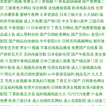
美爱爱tv视频
免费五月丁香视频
97香蕉超级碰碰
国产免费看二
区
三级黄色片网站
综合网黄
在线播放观看
欧美电影在线
伦理
片在哪里看
蜜桃午夜网
久草资源在
日本三级大全
久久福利
福
利所导航视频
成人片免费
国产第9页
中文字幕bt原声
三级日韩
欧美
午夜视频123
日本推理片
丁香五月网站
国产免费看视频
极
品成人色
成人黑料自拍
国产日韩欧美网站
国产无码av
老湿A片
影院
国产精品自拍偷拍
牛牛影院A片
日韩无码视频网站
都市激
情变态另类
男女91视频
字幕在线精品播放
免费国产在线看
国
产婷婷五月天
无码传媒导航
日本电影伦理
国产午夜高清
美女黄
色18
亚洲午夜精品视频
日本三级成人观看
国产精品第12页
日
韩午夜场
成人视频高清免费
伦理在线影视
成人三级视频在线
91理论片
欧美日韩性爱福利
av午夜探花福利
精品毛片
久久叉
叉
另类人妖视频
欧美熟妇穴视频
丁香五月V国产
日韩黄色网址
豆花福利视频
轮理片自拍偷拍
日韩欧美美女视频
欧美A级黄色
影院
丁香影视五月花
福利视频电影久久
污污污污免费
91金典
免费
欧美三级日本
成人在线吃瓜网站
成人岛国影院
成人动漫二