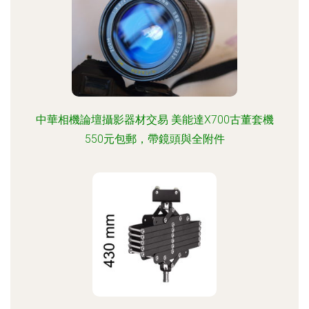
中華相機論壇攝影器材交易 美能達X700古董套機
550元包郵，帶鏡頭與全附件