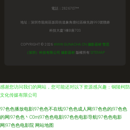
電話：2826707**
地址：深圳市龍崗區坂田街道象角塘社區稼先路993號贛鋒
科技大廈1棟B座703
COPYRIGHT © 2026
WWW.GUNACHA.CN
攝影器材
雙思
（深圳）科技有限公司
攝影器材
版權所有
SITEMAP
感谢您访问我们的网站，您可能还对以下资源感兴趣：铜陵柯防
文化传媒有限公司
97色色播放电影|97色色不在线|97色色成人网|97色色的|97色色
的网|97色色丶C0m|97色色电影|97色色电影导航|97色色电影
网|97色色电影院
网站地图