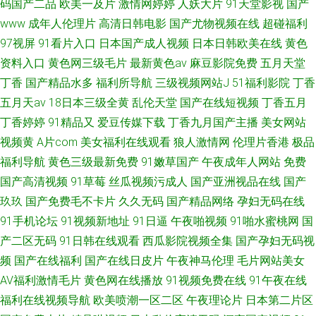
码国产二品
欧美一及片
激情网婷婷
人妖大片
91天堂影视
国产
www
成年人伦理片
高清日韩电影
国产尤物视频在线
超碰福利
97视屏
91看片入口
日本国产成人视频
日本日韩欧美在线
黄色
资料入口
黄色网三级毛片
最新黄色av
麻豆影院免费
五月天堂
丁香
国产精品水多
福利所导航
三级视频网站J
51福利影院
丁香
五月天av
18日本三级全黄
乱伦天堂
国产在线短视频
丁香五月
丁香婷婷
91精品又
爱豆传媒下载
丁香九月国产主播
美女网站
视频黄
A片com
美女福利在线观看
狼人激情网
伦理片香港
极品
福利导航
黄色三级最新免费
91嫩草国产
午夜成年人网站
免费
国产高清视频
91草莓
丝瓜视频污成人
国产亚洲视品在线
国产
玖玖
国产免费毛不卡片
久久无码
国产精品网络
孕妇无码在线
91手机论坛
91视频新地址
91日逼
午夜啪视频
91啪水蜜桃网
国
产二区无码
91日韩在线观看
西瓜影院视频全集
国产孕妇无码视
频
国产在线福利
国产在线日皮片
午夜神马伦理
毛片网站美女
AV福利激情毛片
黄色网在线播放
91视频免费在线
91午夜在线
福利在线视频导航
欧美喷潮一区二区
午夜理论片
日本第二片区